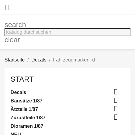

search
clear
Startseite
Decals
Fahrzeugmarken -d
START

Decals

Bausätze 1/87

Ätzteile 1/87

Zurüstteile 1/87
Dioramen 1/87
NEU