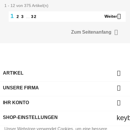
1 - 12 von 375 Artikel(n)

1
Weiter
2
3
…
32

Zum Seitenanfang

ARTIKEL

UNSERE FIRMA

IHR KONTO
key
SHOP-EINSTELLUNGEN
Unser Webstore verwendet Cookies, um eine bessere