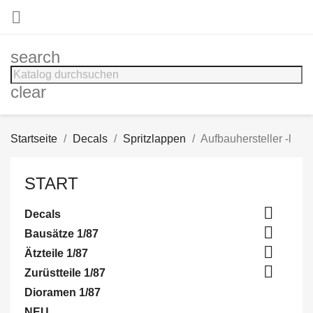

search
clear
Startseite
Decals
Spritzlappen
Aufbauhersteller -l
START

Decals

Bausätze 1/87

Ätzteile 1/87

Zurüstteile 1/87
Dioramen 1/87
NEU