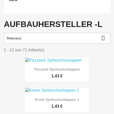
AUFBAUHERSTELLER -L

Relevanz
1 - 12 von 71 Artikel(n)
Pezzaioli Spritzschutzlappen
Preis
1,43 €
Krone Spritzschutzlappen 1
Preis
1,43 €