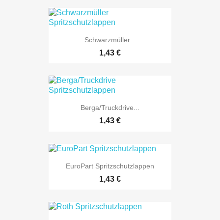
Schwarzmüller...
Preis
1,43 €
Berga/Truckdrive...
Preis
1,43 €
EuroPart Spritzschutzlappen
Preis
1,43 €