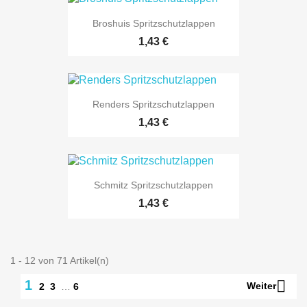
Broshuis Spritzschutzlappen
Preis
1,43 €
Renders Spritzschutzlappen
Preis
1,43 €
Schmitz Spritzschutzlappen
Preis
1,43 €
1 - 12 von 71 Artikel(n)

1
Weiter
2
3
…
6