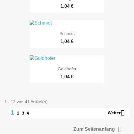
Preis
1,04 €
Schmidt
Preis
1,04 €
Goldhofer
Preis
1,04 €
1 - 12 von 41 Artikel(n)

1
Weiter
2
3
4

Zum Seitenanfang