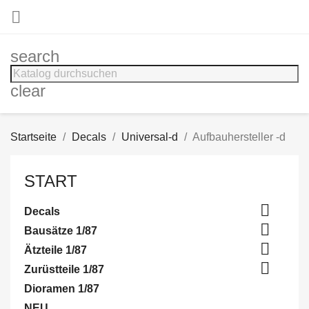

search
clear
Startseite
Decals
Universal-d
Aufbauhersteller -d
START

Decals

Bausätze 1/87

Ätzteile 1/87

Zurüstteile 1/87
Dioramen 1/87
NEU