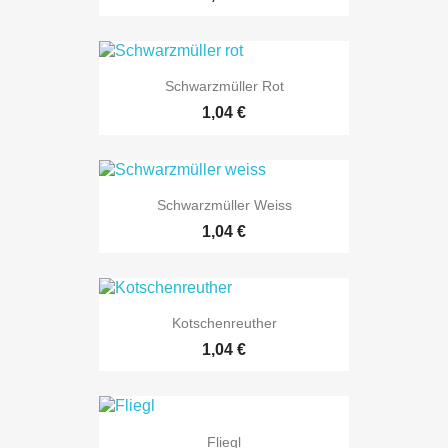
Schwarzmüller Rot
Preis
1,04 €
Schwarzmüller Weiss
Preis
1,04 €
Kotschenreuther
Preis
1,04 €
Fliegl