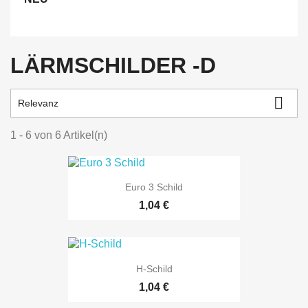
LÄRMSCHILDER -D

Relevanz
1 - 6 von 6 Artikel(n)
Euro 3 Schild
Preis
1,04 €
H-Schild
Preis
1,04 €