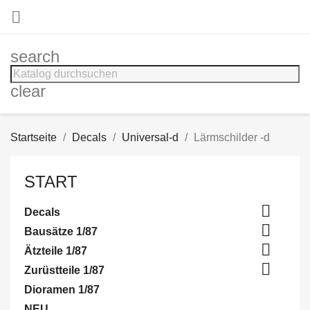

search
clear
Startseite
Decals
Universal-d
Lärmschilder -d
START

Decals

Bausätze 1/87

Ätzteile 1/87

Zurüstteile 1/87
Dioramen 1/87
NEU