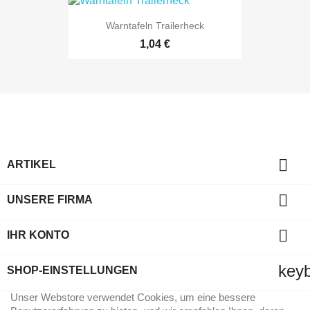
Warntafeln Trailerheck
1,04 €

ARTIKEL

UNSERE FIRMA

IHR KONTO
key
SHOP-EINSTELLUNGEN
Unser Webstore verwendet Cookies, um eine bessere