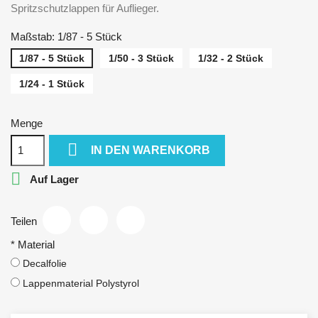
Spritzschutzlappen für Auflieger.
Maßstab: 1/87 - 5 Stück
1/87 - 5 Stück
1/50 - 3 Stück
1/32 - 2 Stück
1/24 - 1 Stück
Menge

IN DEN WARENKORB

Auf Lager
Teilen
*
Material
Decalfolie
Lappenmaterial Polystyrol