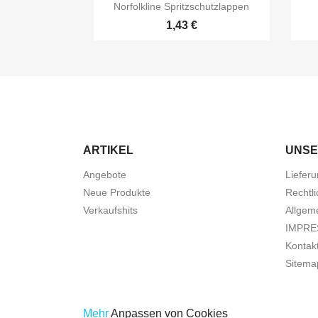

Vorschau
Norfolkline Spritzschutzlappen
1,43 €
ARTIKEL
UNSE
Angebote
Liefer
Neue Produkte
Rechtl
Verkaufshits
Allgem
IMPR
Kontakt
Sitema
Mehr
Anpassen von Cookies