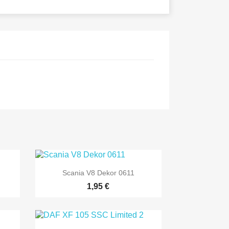

Vorschau
Scania V8 Dekor 0611
1,95 €