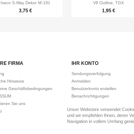


Vorschau
Vorschau
Iveco S-Way Dekor M-191
V8 Outline, TGX
3,75 €
1,95 €
RE FIRMA
IHR KONTO
ung
Sendungsverfolgung
iche Hinweise
Anmelden
eine Geschäftsbedingungen
Benutzerkonto erstellen
ESSUM
Benachrichtigungen
ieren Sie uns
Unser Webstore verwendet Cookies
p
und wir empfehlen Ihnen, deren Ve
Navigation in vollem Umfang geni