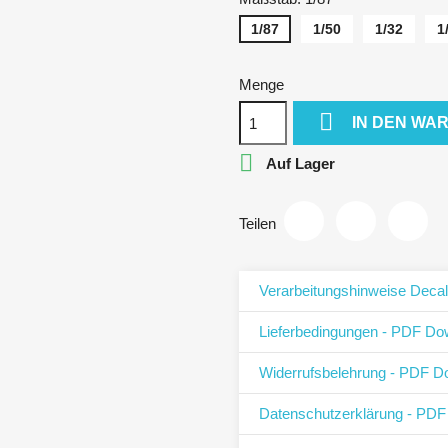
1/87
1/50
1/32
1
Menge

IN DEN WA

Auf Lager
Teilen
Verarbeitungshinweise Deca
Lieferbedingungen - PDF Do
Widerrufsbelehrung - PDF D
Datenschutzerklärung - PD