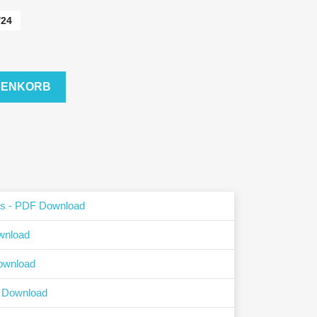
/24
RENKORB
ls - PDF Download
wnload
ownload
F Download