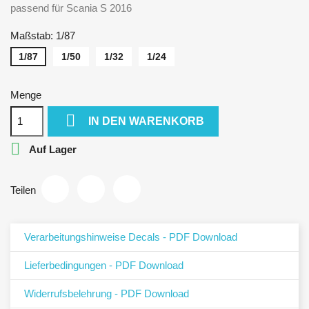
passend für Scania S 2016
Maßstab: 1/87
1/87
1/50
1/32
1/24
Menge

IN DEN WARENKORB

Auf Lager
Teilen
Verarbeitungshinweise Decals - PDF Download
Lieferbedingungen - PDF Download
Widerrufsbelehrung - PDF Download