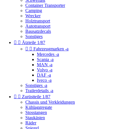
Schwerlast
Container Transporter
Camping
Wrecker
Holztransport
Autotransport
Bausatzdecals
Sonstiges


Ätzteile 1/87


Fahrzeugmarken -a
Mercedes -a
Scania -a
MAN -a
Volvo -a
DAF -a
Iveco -a
Sonstiges -a
Trailerdetails -a


Zurüstteile 1/87
Chassis und Verkleidungen
Kühlaggregate
Stosstangen
Staukästen
Räder
Spiegel