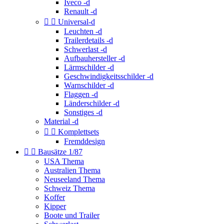
Iveco -d
Renault -d


Universal-d
Leuchten -d
Trailerdetails -d
Schwerlast -d
Aufbauhersteller -d
Lärmschilder -d
Geschwindigkeitsschilder -d
Warnschilder -d
Flaggen -d
Länderschilder -d
Sonstiges -d
Material -d


Komplettsets
Fremddesign


Bausätze 1/87
USA Thema
Australien Thema
Neuseeland Thema
Schweiz Thema
Koffer
Kipper
Boote und Trailer