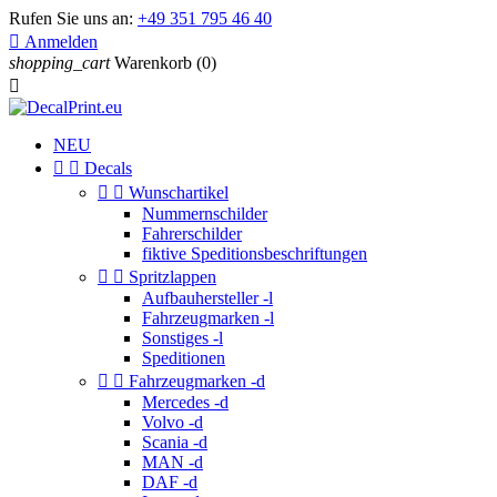
Rufen Sie uns an:
+49 351 795 46 40

Anmelden
shopping_cart
Warenkorb
(0)

NEU


Decals


Wunschartikel
Nummernschilder
Fahrerschilder
fiktive Speditionsbeschriftungen


Spritzlappen
Aufbauhersteller -l
Fahrzeugmarken -l
Sonstiges -l
Speditionen


Fahrzeugmarken -d
Mercedes -d
Volvo -d
Scania -d
MAN -d
DAF -d