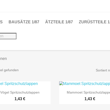
S
BAUSÄTZE 1/87
ÄTZTEILE 1/87
ZURÜSTTEILE 1
onen
kel gefunden
Sortiert 


Vorschau
Vorschau
Vögel Spritzschutzlappen
Mammoet Spritzschutzlapp
Preis
Preis
1,43 €
1,43 €