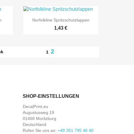

Vorschau
n
Norfolkline Spritzschutzlappen
Preis
1,43 €
2
ck
1
SHOP-EINSTELLUNGEN
DecalPrint.eu
Augustusweg 19
01468 Moritzburg
Deutschland
Rufen Sie uns an:
+49 351 795 46 40