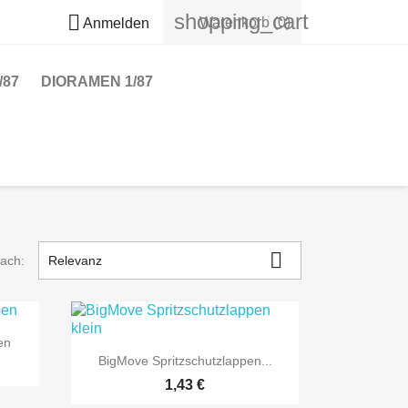
shopping_cart

Warenkorb
(0)
Anmelden
/87
DIORAMEN 1/87

nach:
Relevanz
en

Vorschau
BigMove Spritzschutzlappen...
Preis
1,43 €