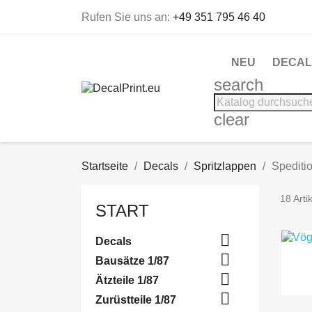
Rufen Sie uns an:
+49 351 795 46 40
NEU
DECAL
search
clear
Startseite
Decals
Spritzlappen
Spediti
18 Arti
START

Decals

Bausätze 1/87

Ätzteile 1/87

Zurüstteile 1/87