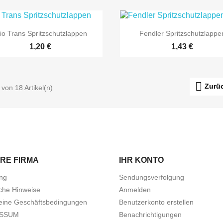


Vorschau
Vorschau
rio Trans Spritzschutzlappen
Fendler Spritzschutzlappe
Preis
Preis
1,20 €
1,43 €

Zurü
 von 18 Artikel(n)
RE FIRMA
IHR KONTO
ung
Sendungsverfolgung
iche Hinweise
Anmelden
eine Geschäftsbedingungen
Benutzerkonto erstellen
ESSUM
Benachrichtigungen